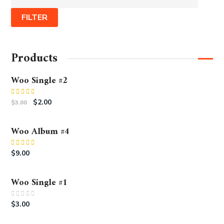
FILTER
Products
Woo Single #2
Rated
$
2.00
$
3.00
4.50
out
of 5
Woo Album #4
Rated
5.00
$
9.00
out of 5
Woo Single #1
Rated
$
3.00
0
out
of