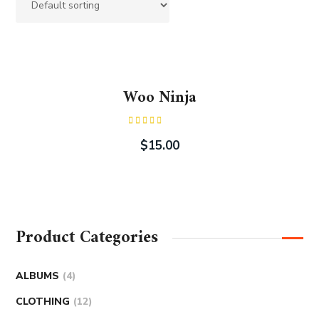
Woo Ninja
Rated
4.00
out
$
15.00
of 5
Product Categories
ALBUMS
4
CLOTHING
12