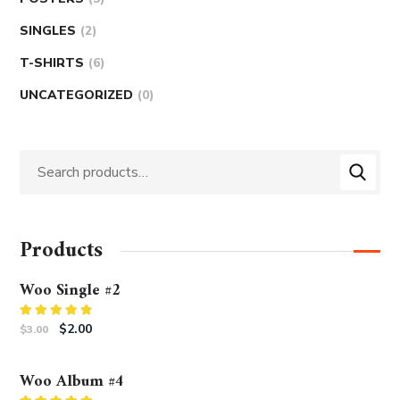
SINGLES
2
T-SHIRTS
6
UNCATEGORIZED
0
Products
Woo Single #2
Rated
$
2.00
$
3.00
4.50
out
of 5
Woo Album #4