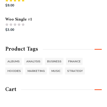
Rated
$
9.00
5.00
out of 5
Woo Single #1
Rated
$
3.00
0
out
of
5
Product Tags
ALBUMS
ANALYSIS
BUSINESS
FINANCE
HOODIES
MARKETING
MUSIC
STRATEGY
Cart