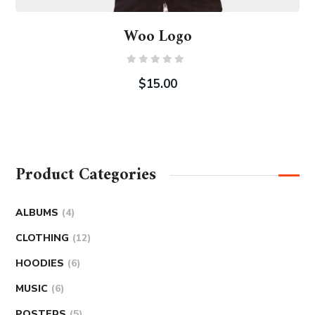
Woo Logo
Rated
0
$
15.00
out
of
5
Product Categories
ALBUMS
4
CLOTHING
12
HOODIES
6
MUSIC
6
POSTERS
5