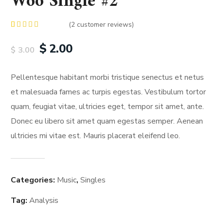
Woo Single #2
(
2
customer reviews)
Rated
2
4.50
out
$
2.00
$
3.00
of 5
based on
customer
ratings
Pellentesque habitant morbi tristique senectus et netus
et malesuada fames ac turpis egestas. Vestibulum tortor
quam, feugiat vitae, ultricies eget, tempor sit amet, ante.
Donec eu libero sit amet quam egestas semper. Aenean
ultricies mi vitae est. Mauris placerat eleifend leo.
Categories:
Music
,
Singles
Tag:
Analysis