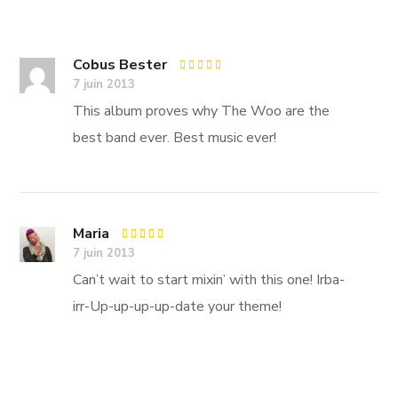
Cobus Bester
Rated
4
7 juin 2013
out of 5
This album proves why The Woo are the
best band ever. Best music ever!
Maria
Rated
5
7 juin 2013
out of 5
Can’t wait to start mixin’ with this one! Irba-
irr-Up-up-up-up-date your theme!