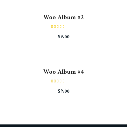
Woo Album #2
Rated
$
9.00
4.00
out
of 5
Woo Album #4
Rated
5.00
$
9.00
out of 5