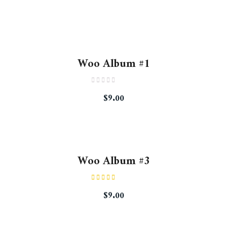
Woo Album #1
Rated
$
9.00
0
out
of
5
Woo Album #3
Rated
$
9.00
3.00
out of
5