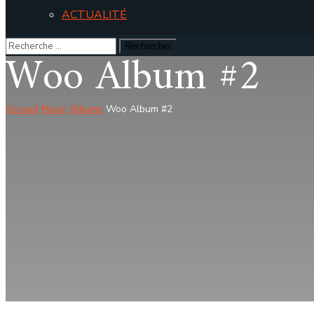
ACTUALITÉ
Woo Album #2
Accueil
Music
Albums
Woo Album #2