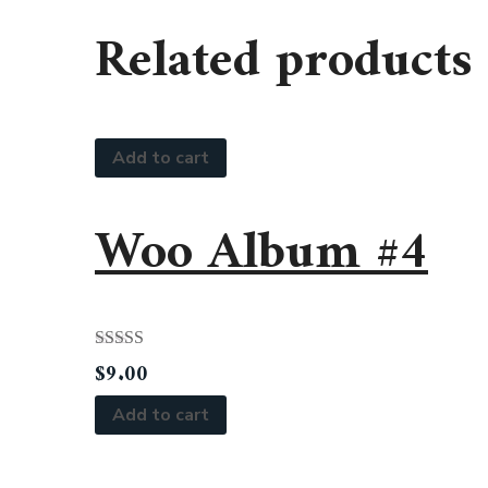
Related products
Add to cart
Woo Album #4
Rated
5.00
$
9.00
out of 5
Add to cart