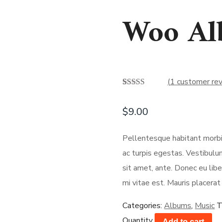
Woo Al
(
1
customer rev
Rated
1
4.00
out of 5
$
9.00
based on
customer
rating
Pellentesque habitant morbi
ac turpis egestas. Vestibulum
sit amet, ante. Donec eu li
mi vitae est. Mauris placerat
Categories:
Albums
,
Music
T
Quantity
Add to cart