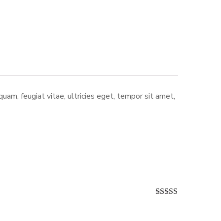
am, feugiat vitae, ultricies eget, tempor sit amet,
Rated
4
out of 5