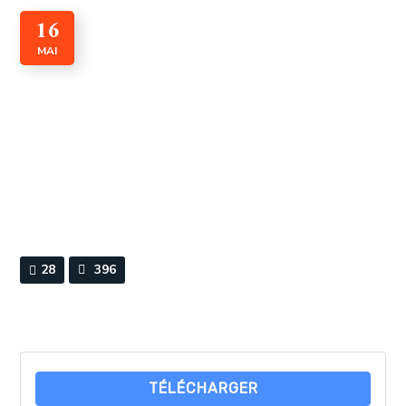
16
MAI
Convention sur le plateau
Continental 1958
By
Webmaster
0 Comments
28
396
TÉLÉCHARGER