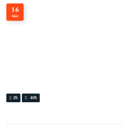
16
MAI
Convention de Vienne sur les
Relations Diplomatiques
1961
By
Webmaster
0 Comments
25
405