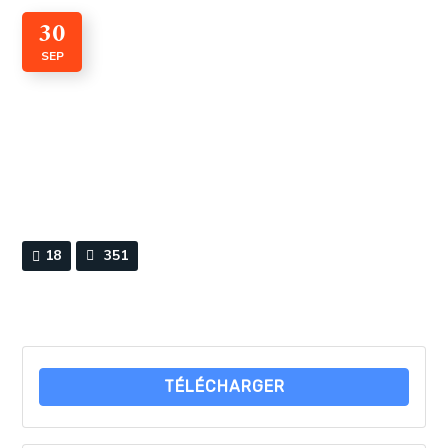
30
SEP
CADI n° 38 Août 2023
By
Webmaster
0 Comments
18
351
TÉLÉCHARGER