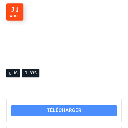
31
AOÛT
CADI n° 37 Juillet 2023
By
Webmaster
0 Comments
16
335
TÉLÉCHARGER