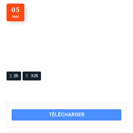
05
MAI
CADI n° 20 Fevrier 2022
By
Webmaster
0 Comments
25
325
TÉLÉCHARGER