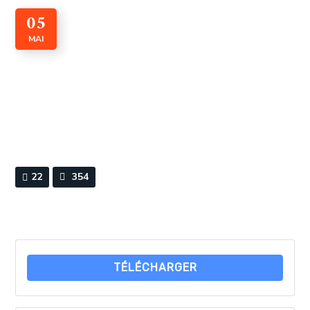
05
MAI
CADI n° 19 Janvier 2022
By
Webmaster
0 Comments
22
354
TÉLÉCHARGER