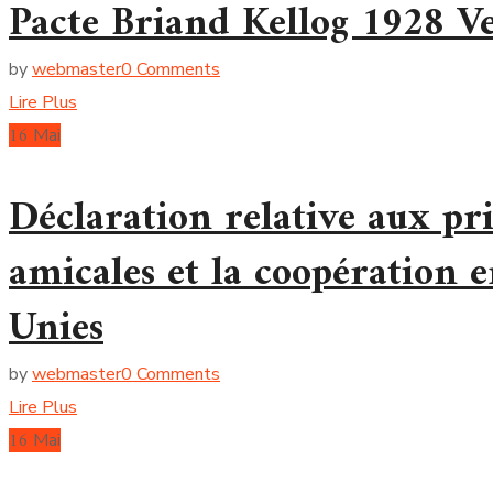
Pacte Briand Kellog 1928 Ve
by
webmaster
0 Comments
Lire Plus
16
Mai
Déclaration relative aux pri
amicales et la coopération 
Unies
by
webmaster
0 Comments
Lire Plus
16
Mai