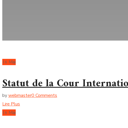
16
Mai
Statut de la Cour Internatio
by
webmaster
0 Comments
Lire Plus
16
Mai