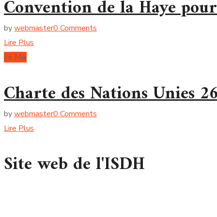
Convention de la Haye pour 
by
webmaster
0 Comments
Lire Plus
16
Mai
Charte des Nations Unies 2
by
webmaster
0 Comments
Lire Plus
Site web de l'ISDH
Vous pouvez visiter le site web de l’
Institut Supérieur de Droi