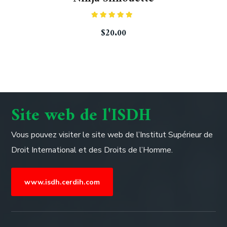
Rated
5.00
$
20.00
out of 5
Site web de l'ISDH
Vous pouvez visiter le site web de l’
Institut Supérieur de
Droit International et des Droits de l’Homme.
www.isdh.cerdih.com