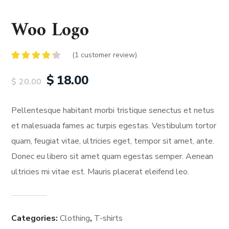
Woo Logo
(
1
customer review)
Rated
1
4.00
out
$
18.00
$
20.00
of 5
based
on
customer
Pellentesque habitant morbi tristique senectus et netus
rating
et malesuada fames ac turpis egestas. Vestibulum tortor
quam, feugiat vitae, ultricies eget, tempor sit amet, ante.
Donec eu libero sit amet quam egestas semper. Aenean
ultricies mi vitae est. Mauris placerat eleifend leo.
Categories:
Clothing
,
T-shirts