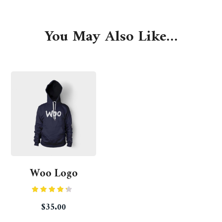
You May Also Like…
Woo Logo
Rated
$
35.00
4.00
out
of 5