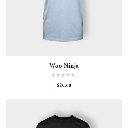
Woo Ninja
Rated
$
20.00
0
out
of
5