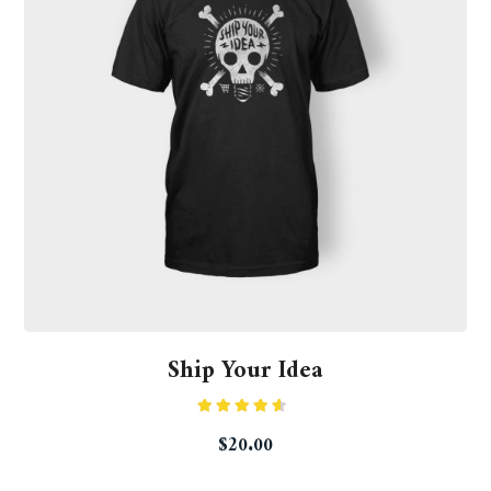
Ship Your Idea
Rated
$
20.00
4.33
out
of 5