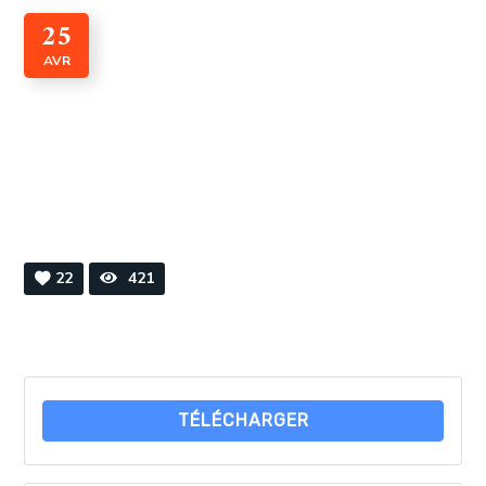
25
AVR
Règlement du CERDIH
By
Webmaster
0 Comments
22
421
TÉLÉCHARGER