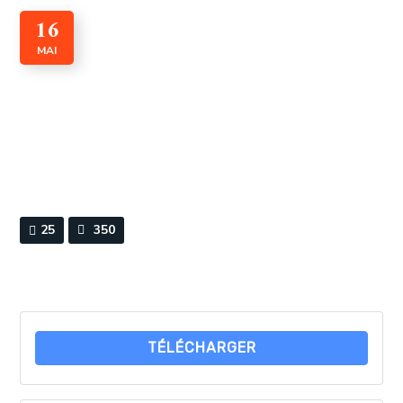
16
MAI
Convention de Genève III
By
Webmaster
0 Comments
25
350
TÉLÉCHARGER