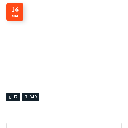
16
MAI
Charte Africaine des Droits
de l’Homme et des peuples
1981
By
Webmaster
0 Comments
17
349