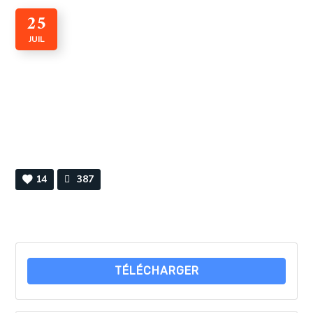
25
JUIL
CADI n° 48 Juin 2024
By
Webmaster
0 Comments
14
387
TÉLÉCHARGER