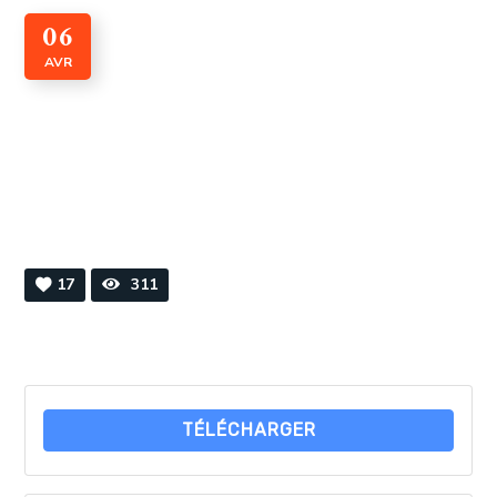
06
AVR
CADI n° 44 Février 2024
By
Webmaster
0 Comments
17
311
TÉLÉCHARGER