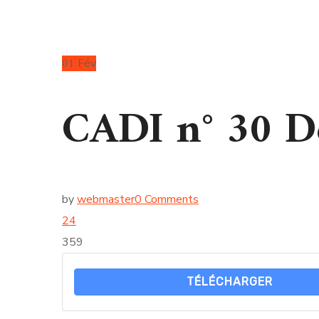
01
Fév
CADI n° 30 D
by
webmaster
0 Comments
24
359
TÉLÉCHARGER