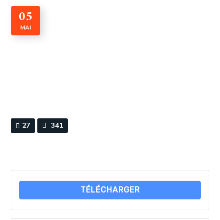
05
MAI
CADI n° 005 Mai 2019
By
Webmaster
0 Comments
27
341
TÉLÉCHARGER