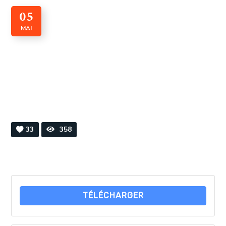
05
MAI
CADI n° 001 Janvier 2019
By
Webmaster
0 Comments
33
358
TÉLÉCHARGER